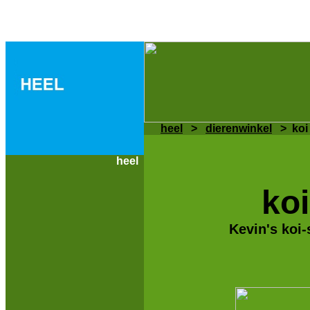
heel
>
dierenwinkel
> koi
heel
ko
Kevin's koi-