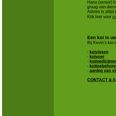
Hans (senior) he
graag van diens
Advies is altijd
Klik hier voor
c
Een koi is u
Bij Kevin's koi
-
koivissen
-
koivoer
-
koimedicijne
-
koitoebehor
-
aanleg van vi
CONTACT & A