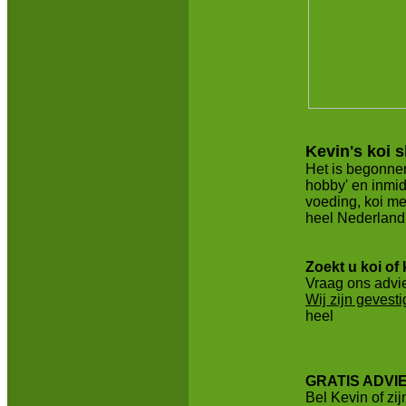
Kevin's koi 
Het is begonnen
hobby' en inmid
voeding, koi me
heel Nederland
Zoekt u koi of
Vraag ons advi
Wij zijn gevest
heel
GRATIS ADVI
Bel Kevin of zij