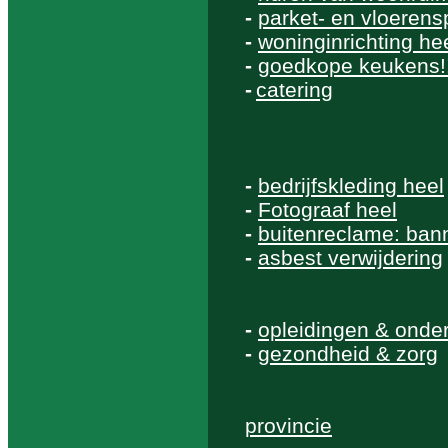
-
parket- en vloerensp
-
woninginrichting he
-
goedkope keukens!
-
catering
-
bedrijfskleding heel
-
Fotograaf heel
-
buitenreclame: bann
-
asbest verwijdering
-
opleidingen & onder
-
gezondheid & zorg
provincie