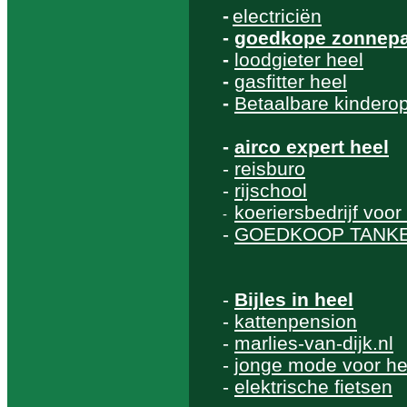
-
electriciën
-
goedkope zonnepan
-
loodgieter heel
-
gasfitter heel
-
Betaalbare kinderop
-
airco expert heel
-
reisburo
-
rijschool
koeriersbedrijf voor
-
-
GOEDKOOP TANK
-
Bijles in heel
-
kattenpension
-
marlies-van-dijk.nl
-
jonge mode voor h
-
elektrische fietsen