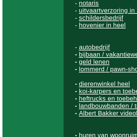
-
notaris
-
uitvaartverzoring in
-
schildersbedrijf
-
hovenier in heel
-
autobedrijf
-
bijbaan / vakantiew
-
geld lenen
-
lommerd / pawn-sh
-
dierenwinkel heel
-
koi-karpers en toe
-
heftrucks en toebe
-
landbouwbanden / 
-
Albert Bakker videob
-
huren van woonrui