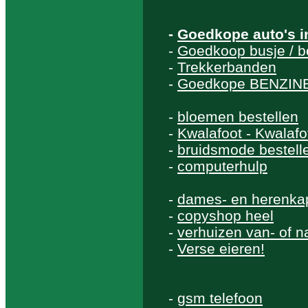
-
Goedkope auto's i
-
Goedkoop busje / b
-
Trekkerbanden
-
Goedkope BENZINE 
-
bloemen bestellen
-
Kwalafoot - Kwalafo
-
bruidsmode bestell
-
computerhulp
-
dames- en herenka
-
copyshop heel
-
verhuizen van- of n
-
Verse eieren!
-
gsm telefoon