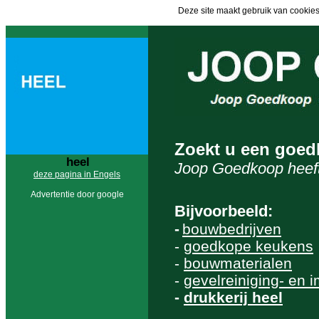
Deze site maakt gebruik van cookies
Zoekt u een goed
heel
Joop Goedkoop heeft
deze pagina in Engels
Advertentie door google
Bijvoorbeeld:
-
bouwbedrijven
-
goedkope keukens
-
bouwmaterialen
-
gevelreiniging- en 
-
drukkerij heel