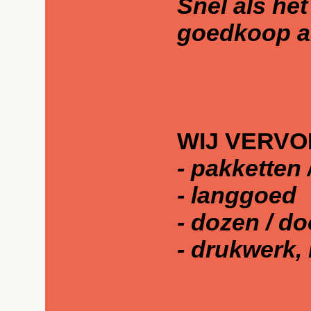
Snel als het
goedkoop al
WIJ VERVO
- pakketten 
- langgoed
- dozen / d
- drukwerk, 