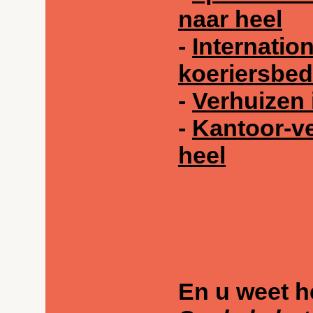
naar heel
-
Internatio
koeriersbedr
-
Verhuizen 
-
Kantoor-ve
heel
En u weet h