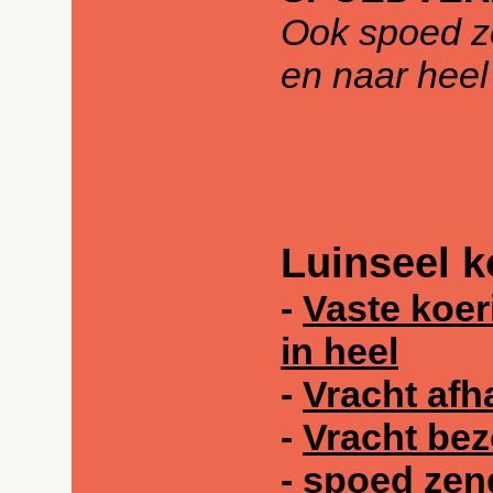
Ook spoed z
en naar heel
Luinseel k
-
Vaste koer
in heel
-
Vracht afh
-
Vracht bez
-
spoed zen