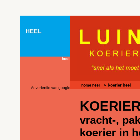
heel
koerier heel
home heel
>
Advertentie van google
KOERIER
vracht-, pa
koerier in h