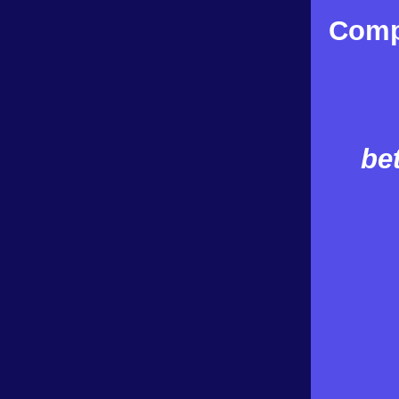
Compu
be