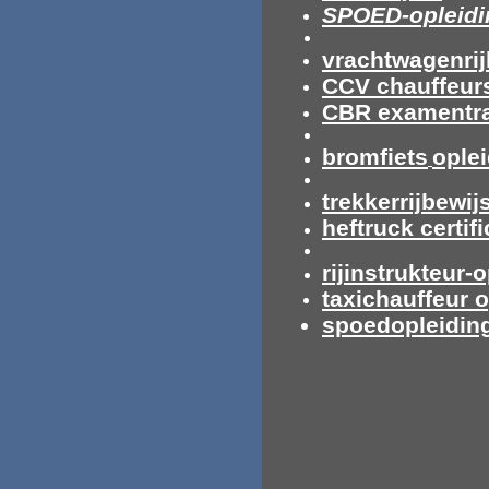
SPOED-opleidi
vrachtwagenrij
CCV chauffeur
CBR examentra
bromfiets
ople
trekkerrijbewij
heftruck certif
rijinstrukteur-
taxichauffeur 
spoedopleiding