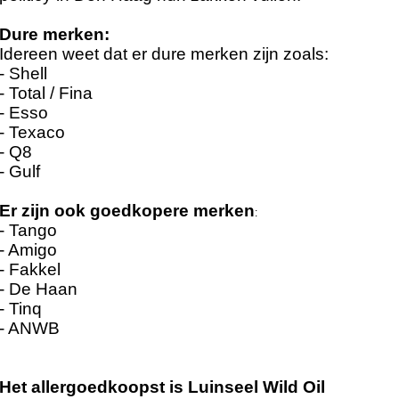
Dure merken:
Idereen weet dat er dure merken zijn zoals:
- Shell
- Total / Fina
- Esso
- Texaco
- Q8
- Gulf
Er zijn ook goedkopere merken
:
- Tango
- Amigo
- Fakkel
- De Haan
- Tinq
- ANWB
Het allergoedkoopst is Luinseel Wild Oil