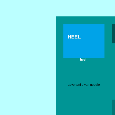
heel
advertentie van google