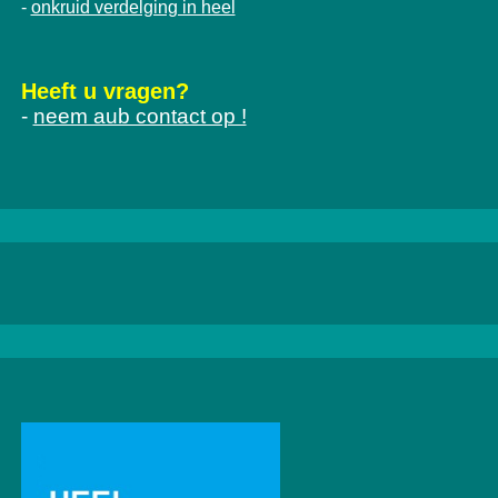
onkruid verdelging in heel
-
Heeft u vragen?
-
neem aub contact op !