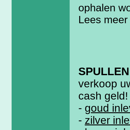
ophalen wo
Lees meer
SPULLEN
verkoop uw
cash geld!
-
goud inle
-
zilver in