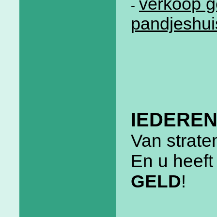
verkoop g
-
pandjeshui
IEDEREN
Van strate
En u heef
GELD
!