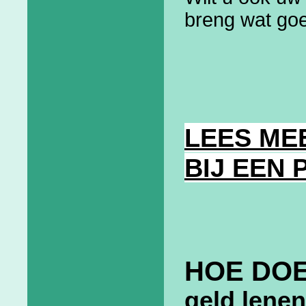
breng wat go
LEES ME
BIJ EEN
HOE DOE
geld lenen