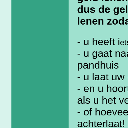
dus de gel
lenen zoda
-
u heeft i
et
- u gaat n
pandhuis
- u laat u
- en u hoor
als u het v
- of hoevee
achterlaat!