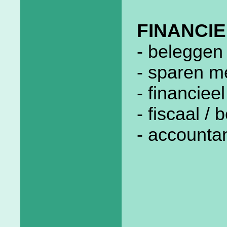
FINANCIE
- beleggen 
- sparen m
- financiee
- fiscaal /
- accounta