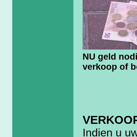
NU geld nod
verkoop of b
VERKOO
Indien u u