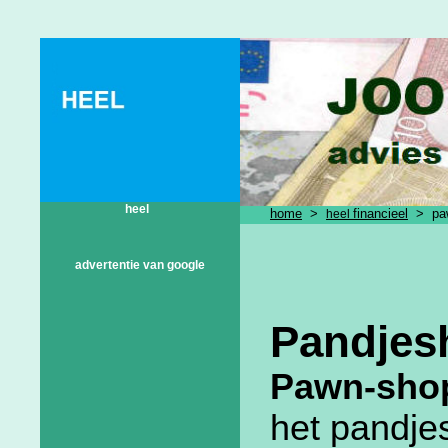
heel
home
>
financieel
> paw
heel
advertentie van google
Pandjesh
Pawn-shop
het pandje