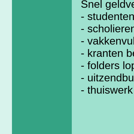
Snel geldv
- studente
- scholier
- vakkenvu
- kranten 
- folders l
- uitzendbu
- thuiswerk