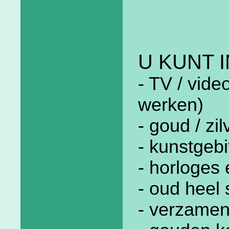
U KUNT 
- TV / vide
werken)
- goud / zil
- kunstgebi
- horloges
- oud heel
- verzame