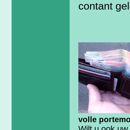
contant gel
volle portem
Wilt u ook uw