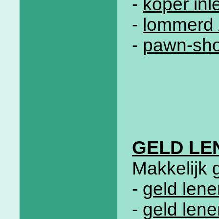
-
koper in
-
lommerd 
-
pawn-sho
GELD LE
Makkelijk 
-
geld lene
-
geld len