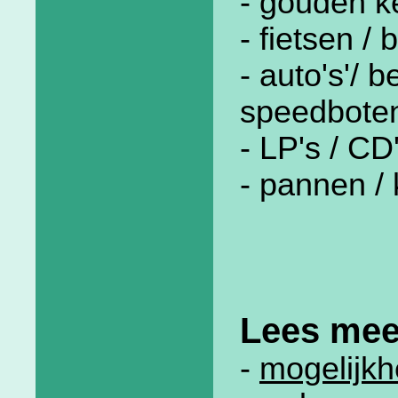
- gouden k
- fietsen /
- auto's'/ 
speedboten
- LP's / CD
- pannen /
Lees mee
-
mogelijk