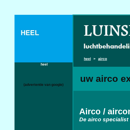
airco
heel
>
heel
uw airco ex
(advertentie van google)
Airco / airc
De airco specialist