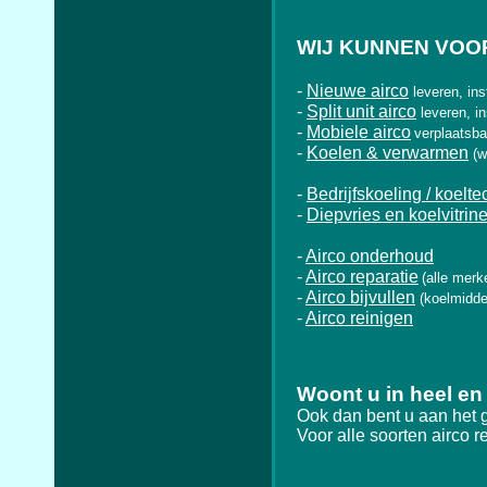
WIJ KUNNEN VOOR
-
Nieuwe airco
leveren, ins
-
Split unit airco
leveren, i
-
Mobiele airco
verplaatsba
-
Koelen & verwarmen
(w
-
Bedrijfskoeling / koelte
-
Diepvries en koelvitrin
-
Airco onderhoud
-
Airco reparatie
(alle merk
-
Airco bijvullen
(koelmidde
-
Airco reinigen
Woont u in heel
en
Ook dan bent u aan het 
Voor alle soorten airco r