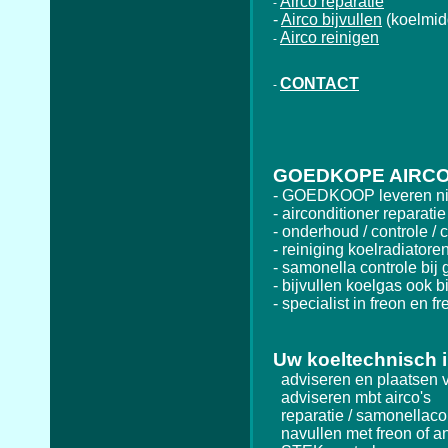
Airco reparatie
-
-
Airco bijvullen
(koelmid
Airco reinigen
-
CONTACT
-
GOEDKOPE AIRCO
- GOEDKOOP leveren nie
- airconditioner reparatie
- onderhoud / controle / c
- reiniging koelradiatore
- samonella controle bij g
- bijvullen koelgas ook bij
- specialist in freon en fr
Uw koeltechnisch i
adviseren en plaatsen va
adviseren mbt airco's
reparatie / samonellacon
navullen met freon of a