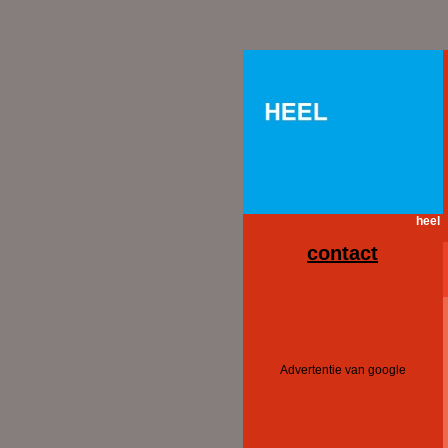
heel
contact
Advertentie van google