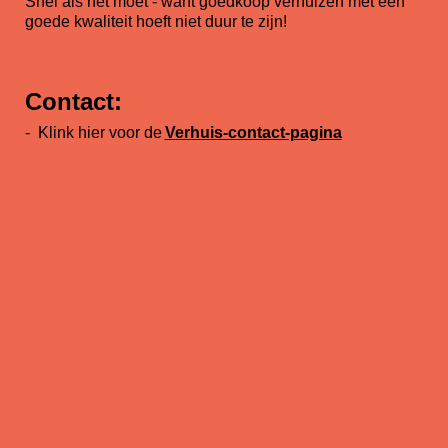
Snel als het moet - want goedkoop verhuizen met een
goede kwaliteit hoeft niet duur te zijn!
Contact:
-
Klink hier voor de
Verhuis-contact-pagina