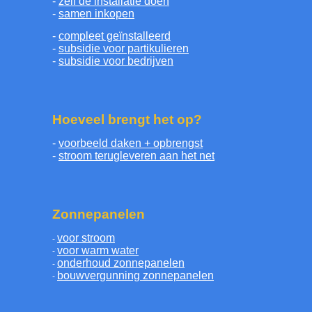
-
zelf de installatie doen
-
samen inkopen
-
compleet geïnstalleerd
-
subsidie voor partikulieren
-
subsidie voor bedrijven
Hoeveel brengt het op?
-
voorbeeld daken + opbrengst
-
stroom terugleveren aan het net
Zonnepanelen
voor stroom
-
voor warm water
-
onderhoud zonnepanelen
-
bouwvergunning zonnepanelen
-