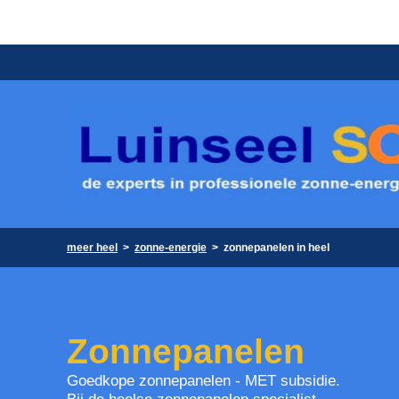
meer heel
>
zonne-energie
>
zonnepanelen in heel
Zonnepanelen
Goedkope zonnepanelen - MET subsidie.